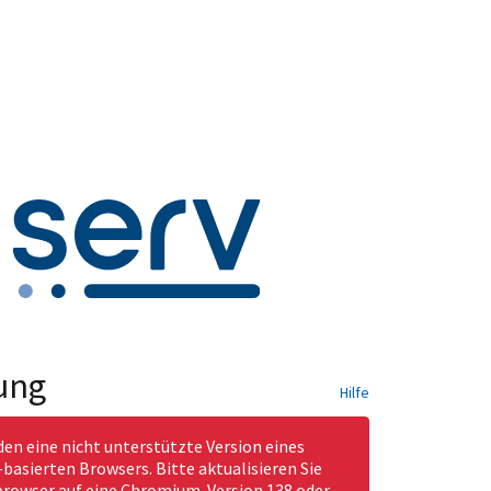
ung
Hilfe
den eine nicht unterstützte Version eines
asierten Browsers. Bitte aktualisieren Sie
rowser auf eine Chromium-Version 138 oder